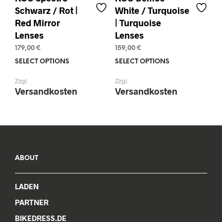
Schwarz / Rot |
White / Turquoise
Red Mirror
| Turquoise
Lenses
Lenses
179,00
€
159,00
€
SELECT OPTIONS
This
SELECT OPTIONS
This
product
prod
Zzgl.
Zzgl.
has
has
Versandkosten
Versandkosten
multiple
mult
variants.
varia
The
The
options
opti
may
may
be
be
chosen
chos
ABOUT
on
on
the
the
LADEN
product
prod
page
pag
PARTNER
BIKEDRESS.DE