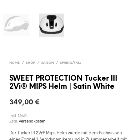
HOME
/
SHOP
/
SAISON
/
SPRING/FALL
SWEET PROTECTION Tucker III
2Vi® MIPS Helm | Satin White
349,00
€
Inkl. MwSt.
Zzgl.
Versandkosten
Der Tucker III 2Vi® Mips Helm wurde mit dem Fachwissen
eines Formel-1-Aerodynamikers und in Zusammenarbeit mit