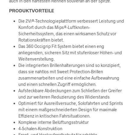
auch in den härtesten Rennen souverän an der Spitze.
PRODUKTVORTEILE
Die 2Vi®-Technologieplattform verbessert Leistung und
Komfort durch das Mips®-Luftknoten-
Sicherheitssystem, das einen wirksamen Schutz vor
Rotationskräften bietet.
Das 360 Occigrip Fit System bietet einen eng
anliegenden, sicheren Sitz mit stufenloser Höhen- und
Weitenverstellung.
Die integrierten Brillenhalterungen sind so konzipiert,
dass sie nahtlos mit Sweet Protection-Brillen
zusammenarbeiten und eine einfache Aufbewahrung
und einen schnellen Zugriff ermöglichen.
Aufsteckbare Abdeckungen zum Schließen der Greifer
und zur weiteren Reduzierung des Widerstands
Optimiert für Ausreißversuche, Solofahrten und Sprints
mit einem maßgeschneiderten Design für maximale
Effizienz in kritischen Fahrsituationen.
Komplexe interne Belüftungsstruktur
4-Schalen-Konstruktion
Front- und Heckaufprallschutz für erhöhte