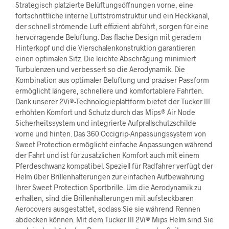
Strategisch platzierte Belüftungsöffnungen vorne, eine
fortschrittliche interne Luftstromstruktur und ein Heckkanal,
der schnell strömende Luft effizient abführt, sorgen für eine
hervorragende Belüftung. Das flache Design mit geradem
Hinterkopf und die Vierschalenkonstruktion garantieren
einen optimalen Sitz. Die leichte Abschrägung minimiert
Turbulenzen und verbessert so die Aerodynamik. Die
Kombination aus optimaler Belüftung und präziser Passform
ermöglicht längere, schnellere und komfortablere Fahrten.
Dank unserer 2Vi®-Technologieplattform bietet der Tucker III
erhöhten Komfort und Schutz durch das Mips® Air Node
Sicherheitssystem und integrierte Aufprallschutzschilde
vorne und hinten. Das 360 Occigrip-Anpassungssystem von
Sweet Protection ermöglicht einfache Anpassungen während
der Fahrt und ist für zusätzlichen Komfort auch mit einem
Pferdeschwanz kompatibel. Speziell für Radfahrer verfügt der
Helm über Brillenhalterungen zur einfachen Aufbewahrung
Ihrer Sweet Protection Sportbrille. Um die Aerodynamik zu
erhalten, sind die Brillenhalterungen mit aufsteckbaren
Aerocovers ausgestattet, sodass Sie sie während Rennen
abdecken können. Mit dem Tucker III 2Vi® Mips Helm sind Sie