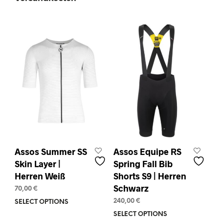
multiple
The
variants.
opti
The
may
options
be
may
chos
be
on
chosen
the
on
prod
the
pag
product
page
Assos Summer SS
Assos Equipe RS
Skin Layer |
Spring Fall Bib
Herren Weiß
Shorts S9 | Herren
Schwarz
70,00
€
240,00
€
SELECT OPTIONS
This
product
SELECT OPTIONS
This