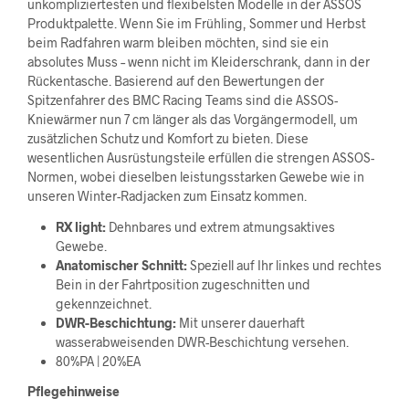
unkompliziertesten und flexibelsten Modelle in der ASSOS
Produktpalette. Wenn Sie im Frühling, Sommer und Herbst
beim Radfahren warm bleiben möchten, sind sie ein
absolutes Muss – wenn nicht im Kleiderschrank, dann in der
Rückentasche. Basierend auf den Bewertungen der
Spitzenfahrer des BMC Racing Teams sind die ASSOS-
Kniewärmer nun 7 cm länger als das Vorgängermodell, um
zusätzlichen Schutz und Komfort zu bieten. Diese
wesentlichen Ausrüstungsteile erfüllen die strengen ASSOS-
Normen, wobei dieselben leistungsstarken Gewebe wie in
unseren Winter-Radjacken zum Einsatz kommen.
RX light:
Dehnbares und extrem atmungsaktives
Gewebe.
Anatomischer Schnitt:
Speziell auf Ihr linkes und rechtes
Bein in der Fahrtposition zugeschnitten und
gekennzeichnet.
DWR-Beschichtung:
Mit unserer dauerhaft
wasserabweisenden DWR-Beschichtung versehen.
80%PA | 20%EA
Pflegehinweise