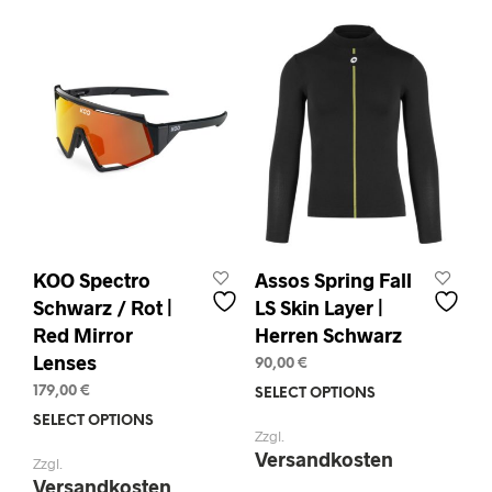
KOO Spectro
Assos Spring Fall
Schwarz / Rot |
LS Skin Layer |
Red Mirror
Herren Schwarz
Lenses
90,00
€
179,00
€
SELECT OPTIONS
This
prod
SELECT OPTIONS
This
Zzgl.
has
product
Versandkosten
Zzgl.
mult
has
Versandkosten
varia