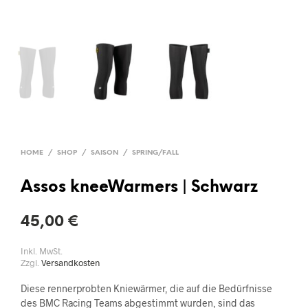
HOME
/
SHOP
/
SAISON
/
SPRING/FALL
Assos kneeWarmers | Schwarz
45,00
€
Inkl. MwSt.
Zzgl.
Versandkosten
Diese rennerprobten Kniewärmer, die auf die Bedürfnisse
des BMC Racing Teams abgestimmt wurden, sind das