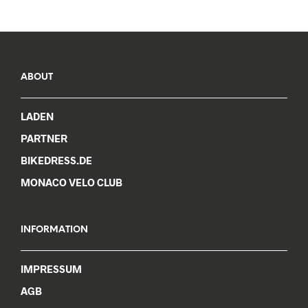
variants.
may
The
be
options
chos
may
on
be
the
chosen
ABOUT
prod
on
pag
the
LADEN
product
page
PARTNER
BIKEDRESS.DE
MONACO VELO CLUB
INFORMATION
IMPRESSUM
AGB