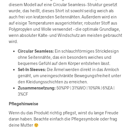
diesem Modell auf eine Circular Seamless- Struktur gesetzt
wurde, das heißt, dieses Shirt ist sowohl seidig weich als
auch frei von kratzenden Seitennähten. Außerdem wird ein
auf eisige Temperaturen ausgerichteter, robuster Stoff aus
Polypropylen und Wolle verwendet – die optimale Grundlage,
wenn absoluter Kälte- und Windschutz am meisten gebraucht
wird.
Circular Seamless:
Ein schlauchförmiges Strickdesign
ohne Seitennähte, das ein besonders weiches und
bequemes Gefühl auf dem Körper entstehen lässt.
Set-In Sleeves:
Die Ärmel werden direkt in das Armloch
genäht, um uneingeschränkte Bewegungsfreiheit unter
den Kleidungsschichten zu erreichen.
Zusammensetzung:
50%PP | 31%WO | 10%PA | 6%EA |
3%CF
Pflegehinweise
Wenn du das Produkt richtig pflegst, wirst du lange Freude
daran haben. Beachte einfach die Pflegesymbole oder frag
deine Mutter