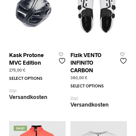
Kask Protone
Fizik VENTO
MVC Edition
INFINITO
CARBON
275,00
€
380,00
€
SELECT OPTIONS
This
product
SELECT OPTIONS
This
Zzgl.
has
prod
Versandkosten
Zzgl.
multiple
has
Versandkosten
variants.
mult
The
varia
options
The
may
opti
SALE!
be
may