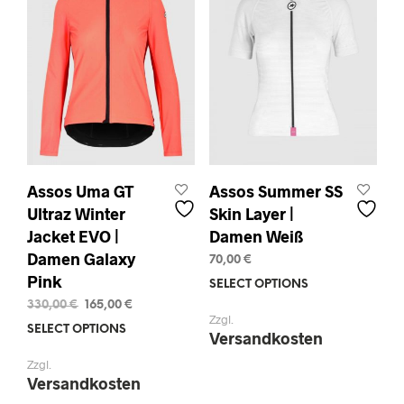
chosen
be
on
chos
the
on
product
the
page
prod
pag
Assos Uma GT
Assos Summer SS
Ultraz Winter
Skin Layer |
Jacket EVO |
Damen Weiß
Damen Galaxy
70,00
€
Pink
SELECT OPTIONS
This
prod
Original
Current
330,00
€
165,00
€
Zzgl.
price
price
has
SELECT OPTIONS
This
Versandkosten
was:
is:
mult
product
330,00 €.
165,00 €.
varia
Zzgl.
has
Versandkosten
The
multiple
opti