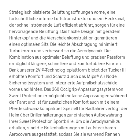
Strategisch platzierte Belüftungsöffnungen vorne, eine
fortschrittliche interne Luftstromstruktur und ein Heckkanal,
der schnell strömende Luft effizient abführt, sorgen für eine
hervorragende Belüftung. Das flache Design mit geradem
Hinterkopf und die Vierschalenkonstruktion garantieren
einen optimalen Sitz. Die leichte Abschrägung minimiert
Turbulenzen und verbessert so die Aerodynamik. Die
Kombination aus optimaler Belüftung und präziser Passform
ermöglicht längere, schnellere und komfortablere Fahrten.
Dank unserer 2Vi®-Technologieplattform bietet der Tucker III
erhöhten Komfort und Schutz durch das Mips® Air Node
Sicherheitssystem und integrierte Aufprallschutzschilde
vorne und hinten. Das 360 Occigrip-Anpassungssystem von
Sweet Protection ermöglicht einfache Anpassungen während
der Fahrt und ist für zusätzlichen Komfort auch mit einem
Pferdeschwanz kompatibel. Speziell für Radfahrer verfügt der
Helm über Brillenhalterungen zur einfachen Aufbewahrung
Ihrer Sweet Protection Sportbrille. Um die Aerodynamik zu
erhalten, sind die Brillenhalterungen mit aufsteckbaren
Aerocovers ausgestattet, sodass Sie sie während Rennen