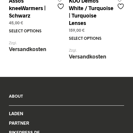
Assos
KOO Demos
kneeWarmers |
White / Turquoise
Schwarz
| Turquoise
Lenses
45,00
€
159,00
€
SELECT OPTIONS
This
product
SELECT OPTIONS
This
Zzgl.
has
prod
Versandkosten
Zzgl.
multiple
has
Versandkosten
variants.
mult
The
varia
options
The
may
opti
be
may
chosen
be
on
chos
ABOUT
the
on
product
the
page
LADEN
prod
pag
PARTNER
BIKEDRESS.DE