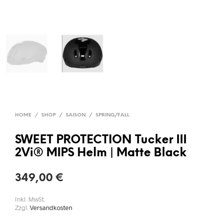
HOME
/
SHOP
/
SAISON
/
SPRING/FALL
SWEET PROTECTION Tucker III
2Vi® MIPS Helm | Matte Black
349,00
€
Inkl. MwSt.
Zzgl.
Versandkosten