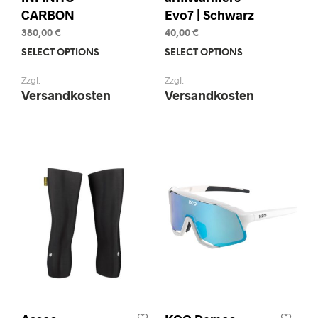
CARBON
Evo7 | Schwarz
380,00
€
40,00
€
SELECT OPTIONS
This
SELECT OPTIONS
This
product
prod
Zzgl.
Zzgl.
has
has
Versandkosten
Versandkosten
multiple
mult
variants.
varia
The
The
options
opti
may
may
be
be
chosen
chos
on
on
the
the
product
prod
page
pag