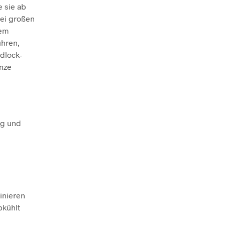
 sie ab
bei großen
tem
ühren,
idlock-
änze
ng und
binieren
bkühlt