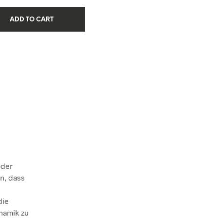
ADD TO CART
oder
n, dass
die
namik zu