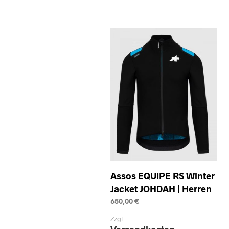
Assos EQUIPE RS Winter
Jacket JOHDAH | Herren
650,00
€
SELECT OPTIONS
This
Zzgl.