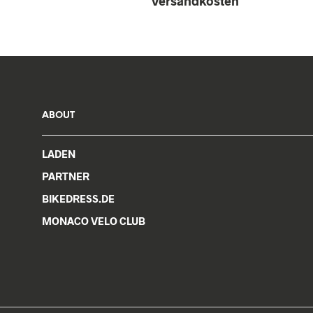
Versandkosten
product
has
multiple
variants.
The
options
may
ABOUT
be
chosen
on
LADEN
the
PARTNER
product
BIKEDRESS.DE
page
MONACO VELO CLUB