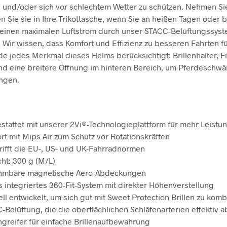
 und/oder sich vor schlechtem Wetter zu schützen. Nehmen Sie
n Sie sie in Ihre Trikottasche, wenn Sie an heißen Tagen oder 
 einen maximalen Luftstrom durch unser STACC-Belüftungssys
 Wir wissen, dass Komfort und Effizienz zu besseren Fahrten f
e jedes Merkmal dieses Helms berücksichtigt: Brillenhalter, F
nd eine breitere Öffnung im hinteren Bereich, um Pferdeschw
ngen.
stattet mit unserer 2Vi®-Technologieplattform für mehr Leistu
rt mit Mips Air zum Schutz vor Rotationskräften
rifft die EU-, US- und UK-Fahrradnormen
ht: 300 g (M/L)
hmbare magnetische Aero-Abdeckungen
 integriertes 360-Fit-System mit direkter Höhenverstellung
ell entwickelt, um sich gut mit Sweet Protection Brillen zu kom
-Belüftung, die die oberflächlichen Schläfenarterien effektiv a
engreifer für einfache Brillenaufbewahrung