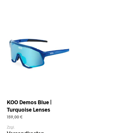
KOO Demos Blue |
Turquoise Lenses
159,00
€
SELECT OPTIONS
This
Zzgl.