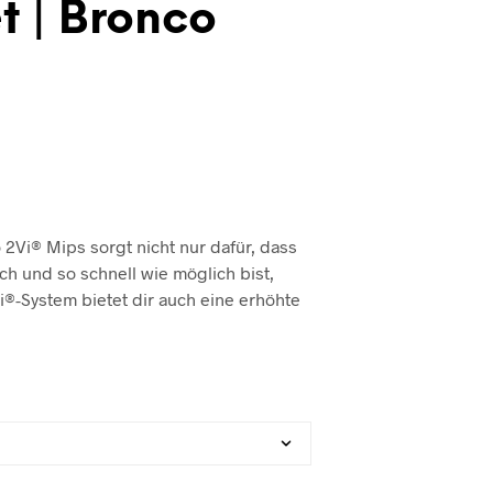
t | Bronco
R
O
D
U
C
T
S
I
N
T
H
E
 2Vi® Mips sorgt nicht nur dafür, dass
C
ch und so schnell wie möglich bist,
A
®-System bietet dir auch eine erhöhte
R
T
.