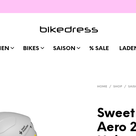
MEN
BIKES
SAISON
% SALE
LADE
HOME
/
SHOP
/
SAI
Sweet
Aero 