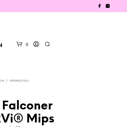
0
N
SON
/
SPRING/FALL
 Falconer
N
2Vi® Mips
O
P