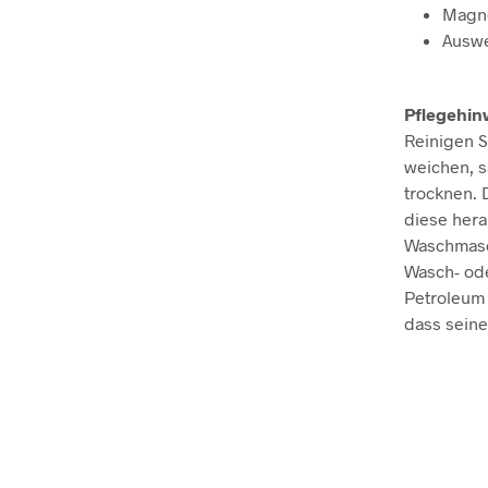
Magne
Auswe
Pflegehin
Reinigen S
weichen, s
trocknen.
diese hera
Waschmasch
Wasch- ode
Petroleum 
dass seine