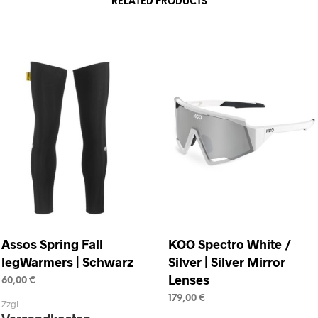
RELATED PRODUCTS
Assos Spring Fall
KOO Spectro White /
legWarmers | Schwarz
Silver | Silver Mirror
Lenses
60,00
€
179,00
€
SELECT OPTIONS
This
Zzgl.
SELECT OPTIONS