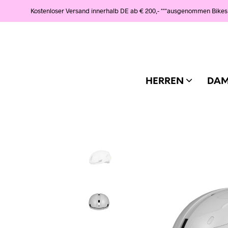
Kostenloser Versand innerhalb DE ab € 200,- ***ausgenommen Bikes
HERREN
DA