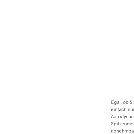
Egal, ob S
einfach nu
Aerodynami
Spitzenmod
abnehmbar