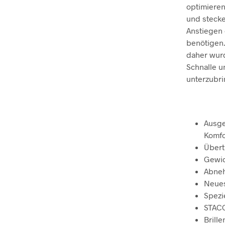
optimieren
und stecke
Anstiegen
benötigen.
daher wurd
Schnalle u
unterzubri
Ausge
Komfo
Übert
Gewic
Abne
Neues
Spezi
STACC
Brill