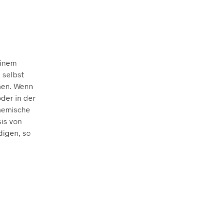
einem
 selbst
hen. Wenn
der in der
chemische
is von
digen, so