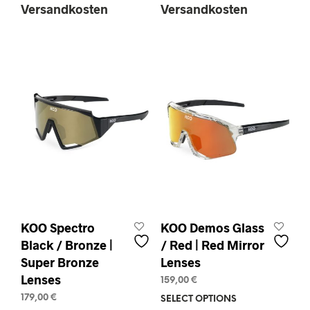
Versandkosten
Versandkosten
multiple
mult
variants.
varia
The
The
options
opti
may
may
be
be
chosen
chos
on
on
the
the
product
prod
page
pag
KOO Spectro
KOO Demos Glass
Black / Bronze |
/ Red | Red Mirror
Super Bronze
Lenses
Lenses
159,00
€
179,00
€
SELECT OPTIONS
This