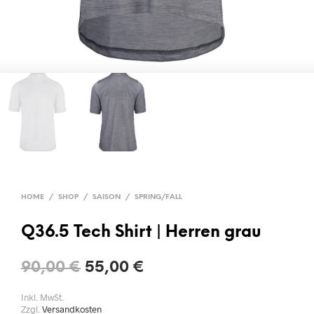
HOME
/
SHOP
/
SAISON
/
SPRING/FALL
Q36.5 Tech Shirt | Herren grau
Original
Current
90,00
€
55,00
€
price
price
Inkl. MwSt.
Zzgl.
Versandkosten
was:
is: