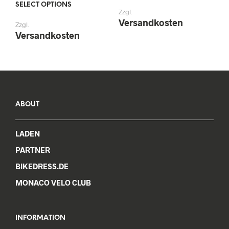
prod
SELECT OPTIONS
This
Zzgl.
has
product
Versandkosten
Zzgl.
mult
has
Versandkosten
varia
multiple
The
variants.
opti
The
may
options
be
may
chos
be
on
chosen
ABOUT
the
on
prod
the
pag
LADEN
product
page
PARTNER
BIKEDRESS.DE
MONACO VELO CLUB
INFORMATION