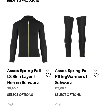
RELATED PRODUCTS
Assos Spring Fall
Assos Spring Fall
LS Skin Layer |
RS legWarmers |
Herren Schwarz
Schwarz
90,00
€
115,00
€
SELECT OPTIONS
This
SELECT OPTIONS
This
product
prod
Zzgl.
Zzgl.
has
has