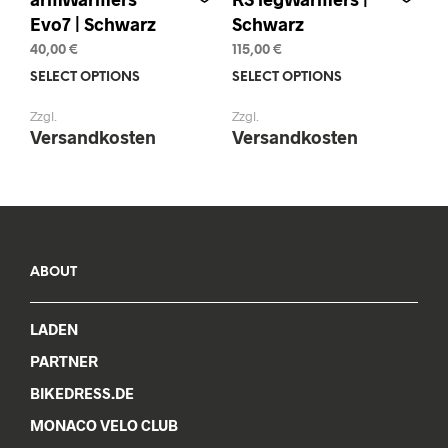
Evo7 | Schwarz
Schwarz
40,00
€
115,00
€
SELECT OPTIONS
This
SELECT OPTIONS
This
product
prod
Zzgl.
Zzgl.
has
has
Versandkosten
Versandkosten
multiple
mult
variants.
varia
The
The
options
opti
may
may
be
be
chosen
chos
ABOUT
on
on
the
the
LADEN
product
prod
page
pag
PARTNER
BIKEDRESS.DE
MONACO VELO CLUB