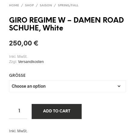
HOME
/
SHOP
/
SAISON
/
SPRING/FALL
GIRO REGIME W – DAMEN ROAD
SCHUHE, White
250,00
€
Inkl. MwSt.
Zzgl.
Versandkosten
GRÖSSE
ADD TO CART
Inkl. MwSt.